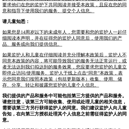
要求他们在您的监护下共同阅读并接受本政策，且应在您的同
意和指导下使用
我们的
服务、提交个人信息。
请儿童知悉：
如果
您
是14周岁以下的未成年人，
您
需要和
您
的监护人一起仔
细阅读本声明，并在征得
您
的监护人同意后，使用我们的产
品、服务或向我们提供信息。
如果
监护人和儿童在仔细阅读并充分理解本政策后，监护人
不
同意本政策的内容，将可能导致
我们的
服务无法正常运行，或
者无法达到我们拟达到的服务效果，您应要求您
监护的儿童
立
即停止访问/使用服务。
监护人
于线上点击
“
同意
”
本政策，表
示您同意我们按照本政策（包括更新版本）收集、使用、储
存、分享、转让和披露您
监护
的
儿童
个人信息。
我们提供的产品和服务中可能包括第三方提供的产品和服务。
请您注意，该第三方可能收集、使用或处理儿童的相关信息，
需要该第三方另行获得监护人的同意。我们建议监护人向儿童
告知，在向第三方授权处理其个人信息之前需征得监护人的同
意。