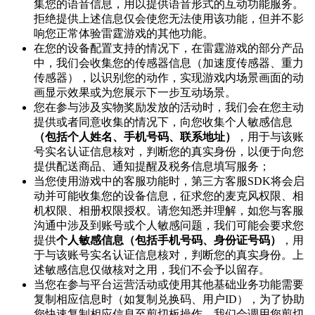
集您的语音信息，用以提供语音形式的互动功能服务。
拒绝提供上述信息仅会使您无法使用该功能，但并不影
响您正常体验雷霆游戏的其他功能。
在您的设备配置支持的情况下，在雷霆游戏的部分产品
中，我们会收集您的传感器信息（加速度传感器、重力
传感器），以识别您的动作，实现游戏内场景画面的动
画显示效果或为您展示下一步互动场景。
您在参与涉及实物奖励发放的活动时，我们会在您主动
提供或者同意收集的情况下，向您收集个人敏感信息
（包括个人姓名、手机号码、联系地址）
，用于与该账
号实名认证信息核对，判断您的真实身份，以便于向您
提供配送商品、通知提醒及税务信息填写服务；
当您使用游戏中的客服功能时，第三方客服SDK将会启
动并可能收集您的设备信息，征求您的麦克风权限、相
机权限、相册权限授权。请您知悉并理解，如您与客服
沟通中涉及到账号或个人敏感问题，我们可能会要求您
提供
个人敏感信息（包括手机号码、身份证号码）
，用
于与该账号实名认证信息核对，判断您的真实身份。上
述敏感信息仅做核对之用，我们不会予以留存。
当您在参与平台运营活动或使用其他基础业务功能需要
复制相应信息时（如复制兑换码、用户ID），为了协助
您快速复制相应信息至剪切板操作，我们会调用您剪切