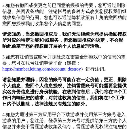
2.如您有撤回或变更之前已同意的授权的需要，您可通过删除
信息、关闭设备功能、注销帐号的多种方式改变您授权我们继
续收集信息的范围。您也可以通过隐私政策右上角的撤回功能
撤回您授权我们收集您个人信息的同意。
请您知悉，当您撤回授权后，我们无法继续为您提供撤回授权
所对应的特定功能和
/或服务，
但您撤回授权的决定，不会影
响此前基于您的授权而开展的个人信息处理活动。
3.如您有注销雷霆账号并抹除您在雷霆全部游戏中的信息的需
要，您可在账号注销申请平台（链接：
https://member.leiting.com/account_destroy
）进行注销。
请您知悉并理解，因您的账号可能存在一定价值，更正、删除
个人信息、撤回个人信息授权、注销雷霆账号可能需要您提供
实名身份信息进行身份核验。在收到信息后，我们将在15个工
作日内响应您的请求，对前述收集的信息，我们将在2个工作
日内予以删除
，
法律法规另有规定的除外
。
4.如您为通过第三方应用平台下载游戏并使用第三方账号进入
游戏的用户，您注册、登录第三方账号时提供给第三方的个人
信息并未交于雷霆游戏收集及储存，雷霆游戏无权限注销您的