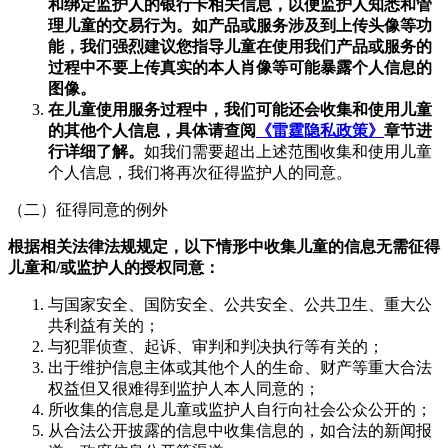
和绑定
监护人
的银行卡相关信息，以便
监护人
知悉和管
理儿童的交易行为。如产品或服务涉及到上传头像等功
能，我们强烈建议您指导儿童在使用我们产品或服务的
过程中不要上传真实的本人肖像
等可能暴露个人
信息
的
图像
。
在儿童使用服务过程中，我们可能还会收集和使用儿童
的
其他个人信息，具体请查阅
《
雷霆
隐私政策
》
章节进
行详细了解。
如我们需要超出上述范围收集和使用儿童
个人信息，我们将再次征得监护人的同意。
（二）征得同意的例外
根据相关法律法规规定，以下情形中收集儿童的信息无需征得
儿童和/或监护人的授权同意：
与国家安全、国防安全、公共安全、公共卫生、重大公
共利益有关的；
与犯罪侦查、起诉、审判和判决执行等有关的；
出于维护信息主体或其他个人的生命、财产等重大合法
权益但又很难得到监护人本人同意的；
所收集的信息是儿童或监护人自行向社会公众公开的；
从合法公开披露的信息中收集信息的，如合法的新闻报