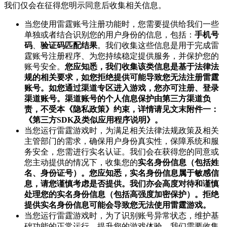
我们仅会在征得您明示同意后收集相关信息。
当您使用雷霆账号注册功能时，您需要提供给我们一些
单独或者结合识别您的用户身份的信息，包括：
手机号
码
、
验证码匹配结果
。我们收集这些信息是用于完成雷
霆账号注册程序、为您持续稳定提供服务，并保护您的
账号安全。
您应知悉，我们收集该类信息是基于法律法
规的相关要求，如您拒绝提供可能导致您无法注册雷霆
账号。如您通过渠道专区进入游戏，您亦可注册、登录
渠道账号。渠道账号的个人信息保护由第三方渠道负
责，不受本《隐私政策》约束，详情请见文末附件一：
《第三方SDK及类似应用程序说明》。
当您运行雷霆游戏时，为满足相关法律法规政策及相关
主管部门的需求，确保用户身份真实性，保障系统和服
务安全，您需进行实名认证。我们会在获得您的同意或
您主动提供的情况下，收集您的
实名身份信息（包括姓
名、身份证号）。您应知悉，实名身份信息属于敏感信
息，请您谨慎考虑是否提供。我们亦会高度对待和谨慎
处理您的实名身份信息（包括高强度加密保护）。拒绝
提供实名身份信息可能会导致您无法使用雷霆游戏。
当您运行雷霆游戏时，为了识别账号异常状态，维护基
础功能的正常运行，提升您的游戏体验，我们需要收集