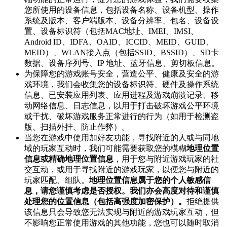
您所使用的设备信息，包括设备名称、设备机型、操作
系统及版本、客户端版本、设备分辨率、包名、设备设
置、设备标识符（包括MAC地址、IMEI、IMSI、
Android ID、IDFA、OAID、ICCID、MEID、GUID、
MEID）、WLAN接入点（包括SSID、BSSID）、SD卡
数据、设备序列号、IP 地址、蓝牙信息、剪切板信息。
为保障您的游戏账号安全，营造公平、健康及安全的游
戏环境，我们会收集您的设备标识符、硬件及操作系统
信息、已安装应用列表、应用进程及游戏崩溃记录、移
动网络信息、日志信息，以用于打击破坏游戏公平环境
或干扰、破坏游戏服务正常进行的行为（如用于检测盗
版、扫描外挂、防止作弊）。
当您在游戏中使用加好友功能，寻找附近的人或与同地
域的玩家互动时，我们可能需要获取您的模糊
地理位置
信息或精确地理位置信息
，用于您与附近游戏玩家的社
交互动，或用于寻找附近的游戏玩家，以便您与附近的
玩家匹配、组队。
地理位置信息属于您的个人敏感信
息，请您谨慎考虑是否授权。我们亦会高度对待和谨慎
处理您的位置信息（包括高强度加密保护）。
拒绝提供
该信息只会导致您无法实现与附近的游戏玩家互动，但
不影响您正常使用游戏的其他功能，您也可以随时取消