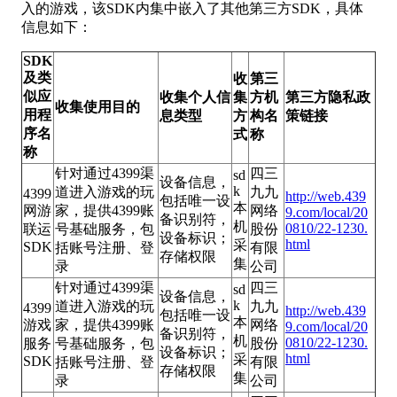
入的游戏，该SDK内集中嵌入了其他第三方SDK，具体
信息如下：
SDK
及类
收
第三
似应
收集个人信
集
方机
第三方隐私政
收集使用目的
用程
息类型
方
构名
策链接
序名
式
称
称
针对通过4399渠
四三
sd
设备信息，
k
道进入游戏的玩
九九
4399
http://web.439
包括唯一设
本
网游
家，提供4399账
网络
9.com/local/20
备识别符，
机
0810/22-1230.
联运
号基础服务，包
股份
设备标识；
html
采
SDK
括账号注册、登
有限
存储权限
集
录
公司
针对通过4399渠
四三
sd
设备信息，
k
道进入游戏的玩
九九
4399
http://web.439
包括唯一设
本
游戏
家，提供4399账
网络
9.com/local/20
备识别符，
机
0810/22-1230.
服务
号基础服务，包
股份
设备标识；
html
采
SDK
括账号注册、登
有限
存储权限
集
录
公司