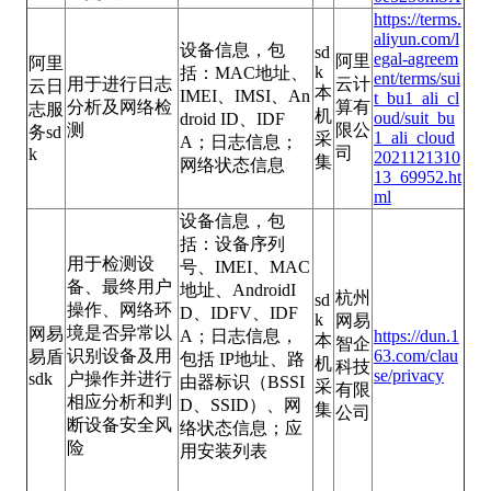
https://terms.
aliyun.com/l
设备信息，包
sd
egal-agreem
阿里
阿里
k
括：MAC地址、
ent/terms/sui
用于进行日志
云计
云日
本
IMEI、IMSI、An
t_bu1_ali_cl
分析及网络检
算有
志服
机
oud/suit_bu
droid ID、IDF
测
限公
务sd
1_ali_cloud
采
A；日志信息；
司
k
2021121310
集
网络状态信息
13_69952.ht
ml
设备信息，包
括：设备序列
用于检测设
号、IMEI、MAC
备、最终用户
地址、AndroidI
杭州
sd
操作、网络环
D、IDFV、IDF
k
⽹易
境是否异常以
网易
A；日志信息，
https://dun.1
本
智企
识别设备及用
63.com/clau
易盾
包括 IP地址、路
机
科技
se/privacy
sdk
户操作并进行
由器标识（BSSI
采
有限
相应分析和判
D、SSID）、网
集
公司
断设备安全风
络状态信息；应
险
用安装列表