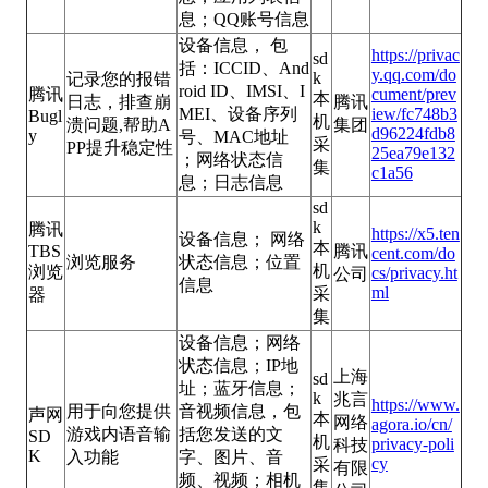
息；QQ账号信息
设备信息， 包
https://privac
sd
括：ICCID、And
y.qq.com/do
k
记录您的报错
roid ID、IMSI、I
腾讯
cument/prev
本
日志，排查崩
腾讯
MEI、设备序列
iew/fc748b3
Bugl
机
溃问题,帮助A
集团
d96224fdb8
y
号、MAC地址
采
PP提升稳定性
25ea79e132
；网络状态信
集
c1a56
息；日志信息
sd
k
腾讯
https://x5.ten
设备信息； 网络
本
TBS
腾讯
cent.com/do
浏览服务
状态信息；位置
机
浏览
cs/privacy.ht
公司
信息
ml
采
器
集
设备信息；网络
状态信息；IP地
上海
sd
址；蓝牙信息；
k
兆言
https://www.
用于向您提供
音视频信息，包
声网
本
网络
agora.io/cn/
游戏内语音输
括您发送的文
SD
机
privacy-poli
科技
K
入功能
字、图片、音
cy
采
有限
频、视频；相机
集