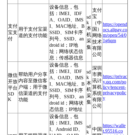
设备信息，包
支付
括：IMEI、IDF
宝
sd
A、OAID、IMS
k
（中
https://opend
支付
I、MAC地址、B
本
用于支付宝渠
国）
ocs.alipay.co
宝支
SSID、SIM卡序
机
m/open/54/0
道的支付功能
网络
付
列号、SSID、an
1g6qm
采
技术
droid id；IP地
集
有限
址；网络状态信
公司
息；传感器信息
设备信息，包
深圳
括：IMEI、IDF
sd
帮助用户分享
市腾
微信
https://privac
k
A、OAID、IMS
内容至微信客
讯计
开放
y.qq.com/po
本
I、MAC地址、B
户端；用于微
算机
licy/tencent-
平台
机
SSID、SIM卡序
privacypolic
信渠道的支付
系统
SD
采
列号、SSID、an
y
K
功能
有限
集
droid id；网络状
公司
态信息；IP地址
设备信息，包
括：IMEI、IMS
https://walle
sd
I、Android ID、
中国
t.95516.co
k