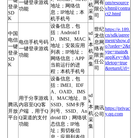
一键
一键登录游戏
网有
om/resource
机
地址；网络信
登录
s/html/contra
功能
限公
采
息；IP地址；本
SD
ct2.html
司
集
K
机手机号
设备信息，包
世纪
https://e.189.
括：Android I
sd
中国
cn/sdk/agree
龙信
k
D、IMSI、MAC
电信
ment/show.d
电信手机号码
息网
本
地址；安装应用
o?order=2&t
一键
一键登录游戏
络有
机
ype=main&
列表；IP地址；
登录
功能
限责
appKey=&h
采
网络信息；APP
SD
任公
idetop=true
集
K
当前运行的进
司
&returnUrl=
程；本机手机号
设备信息，包
括：IMEI、IDF
A、OAID、IMS
sd
用于分享游戏
I、MAC地址、B
k
腾讯
内容至QQ客
SSID、SIM卡序
本
腾讯
https://privac
开放
户端 ，用于Q
列号、SSID、An
机
y.qq.com
公司
平台
Q渠道的支付
droid ID；网络状
采
功能
态信息；IP地
集
址；剪切板信
息；应用列表信