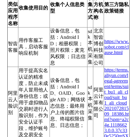
类似
收集个人信息类
集
方机
第三方隐私
收集使用目的
应用
型
方
构名
政策链接
程序
式
称
名称
设备信息，包
北京
sd
k
括：Android I
智齿
用作客服工
https://www.
本
智齿
D；相册权限；
博创
具，启动客服
sobot.com/cl
机
客服
照片权限；麦克
科技
ause.html
响应机制
采
风权限 ；日志信
有限
集
息
公司
https://terms.
用于提高实名
aliyun.com/l
认证的精准
设备信息，包
egal-agreem
度，防止未成
ent/terms/sui
括：Android I
sd
年人冒用他人
阿里
t_bu1_ali_cl
k
阿里
D、OAID、Goo
身份信息；或
云计
oud/suit_bu
本
云人
gle AID；网络状
用于虚拟物品
算有
1_ali_cloud
机
脸识
态信息；最终用
2021072815
交易时进行人
限公
采
别
户上传的图片信
09_18386.ht
脸识别，作为
司
集
息、终端权限信
ml?spm=a2c
安全认证手
4g.1118662
息、日志信息；
段，维护账号
3.0.0.37c33
及交易安全
0e5250mSX