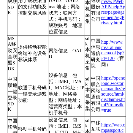
用于银联渠道
UAID、OAID、
银联
银联
m/s/wl/Web
本
的支付功能及
mac地址；网络
股份
APP/helpAg
SD
机
ree/page/agr
K
控制交易风险
状态；联网方
有限
采
eement/regP
式；手机号码；
公司
集
rivacy.html
银联账号；地理
位置信息
MS
sd
中国
http://www.
k
A移
提供移动智能
信息
msa-allianc
本
动安
网络信息；OAI
e.cn/col.jsp?
终端补充设备
通信
机
全联
D
id=120
（官
标识体系
研究
采
盟S
网）
院
集
DK
设备信息，包
https://openc
中国
sd
中国
括：IMEI、IMS
loud.wostor
k
联合
联通
联通手机号码
I、MAC地址；IP
e.cn/authz/re
本
网络
一键
一键登录游戏
地址、网络类
source/html/
机
通信
登录
disclaimer.ht
功能
型；网络地址；
采
有限
SD
ml?fromsdk
运营商类型；本
集
K
公司
=true
机手机号
设备信息，包
sd
中国
中移
https://wap.c
k
括：IMEI、IMS
移动
移动手机号码
互联
mpassport.c
本
I、ICCID、MAC