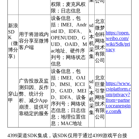
公司
权限；麦克风权
限；日志信息
设备信息，包
北京
括：IMEI、Andr
sd
新浪
微梦
k
oid ID、IDFA、
SD
https://open.
用于将游戏内
创科
本
K
OPENUDID、G
weibo.com/
容分享至微博
网络
（微
机
wiki/Sdk/pri
UID、OAID、M
客户端
技术
vacy
博分
采
ac地址、硬件序
有限
享）
集
列号；网络状态
公司
信息
设备信息，包
括：IMEI、OAI
北京
广告投放及监
sd
https://www.
D、IMSI、ICCI
巨量
k
测归因、反作
csjplatform.c
D、GAID、MEI
引擎
本
穿山
弊、统计分
om/privacy?
D、IDFA、设备
网络
机
from=partne
甲
析、减少App
序列号；网络状
技术
r.oceanengin
采
崩溃、提供可
态信息；日志信
有限
e.com&
集
靠稳定的服务
息；地理位置信
公司
息；MAC地址
4399渠道SDK集成，该SDK仅用于通过4399游戏平台接