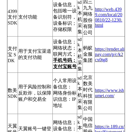
四三
sd
设备信息，
k
九九
http://web.439
包括唯一设
4399
本
网络
9.com/local/20
支付
支付功能
备识别符，
机
0810/22-1230.
股份
SDK
设备标识；
html
采
有限
存储权限
集
公司
sd
设备信息；
k
网络状态；
蚂蚁
支付
https://render.ali
本
用于支付宝渠道
联网方式；
金服
pay.com/p/c/k2
宝 S
机
的支付功能
cx0tg8
手机号码；
集团
DK
采
支付宝账号
集
北京
sd
个人常用设
k
数美
用于风险控制和
备信息：
本
时代
数美
https://www.ish
反欺诈，以保障
网络身份标
机
umei.com/
科技
SDK
账户和交易全
识信息：IP
采
有限
地址
集
公司
sd
中国
k
网络信息；
电信
天翼
https://e.189.cn/
本
天翼账号一键登
设备信息；
股份
legalStatement.j